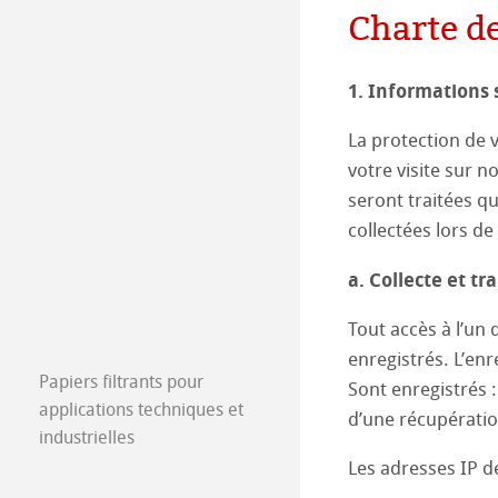
Charte de
Quantitative Fil
Filtres en fibres
Cartouches d‘ex
Cartouches en fi
Papiers filtres 
Filtres en fibres
Cartouches en fi
Filtre à membr
Filtre à membra
1. Informations 
Anwendungsbezo
Cartouches d‘ext
Filtre à membran
Filtres seringues
La protection de v
votre visite sur 
Filtre à membran
Filtre seringue 
seront traitées q
collectées lors de 
Filtre à membra
Filtre seringue 
a. Collecte et t
Filtre à membra
Filtre seringue 
Tout accès à l’un 
enregistrés. L’enr
Filtre à membra
Filtre seringue 
Papiers filtrants pour
Sont enregistrés :
Recommandations
applications techniques et
d’une récupératio
Résistance chi
Filtre seringue 
industrielles
Papiers pour de
Les adresses IP d