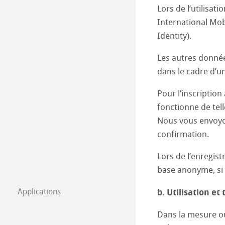
Papiers indicate
Lors de l’utilisat
International Mob
Papiers filtrant
Identity).
Papiers filtrant
Les autres donnée
dans le cadre d’u
Papier filtre pou
Pour l’inscription
fonctionne de tell
Nous vous envoyon
confirmation.
Lors de l’enregi
base anonyme, si l
b. Utilisation e
Applications
Chemicals
Quality Control
Dans la mesure o
Detergents
Agricultural and 
Soil /Fertiliser a