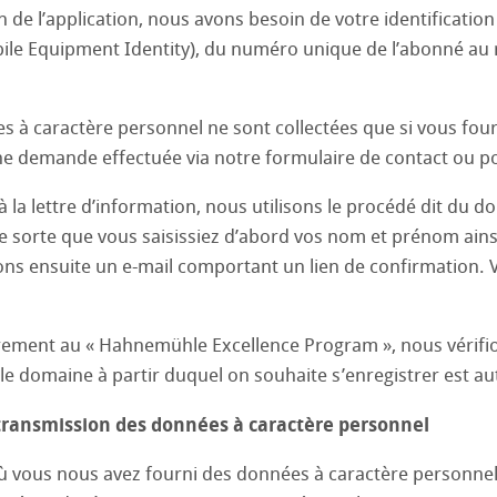
urs et papiers test pour imprégnation (Papier de base)
ion de l’application, nous avons besoin de votre identificat
ile Equipment Identity), du numéro unique de l’abonné au 
s pour la production de boissons
s pour le nettoyage des huiles
s à caractère personnel ne sont collectées que si vous fou
ne demande effectuée via notre formulaire de contact ou pou
r la galvanisation
 à la lettre d’information, nous utilisons le procédé dit du
e sorte que vous saisissiez d’abord vos nom et prénom ainsi 
s ensuite un e-mail comportant un lien de confirmation. V
strement au « Hahnemühle Excellence Program », nous véri
e domaine à partir duquel on souhaite s’enregistrer est auto
t transmission des données à caractère personnel
ù vous nous avez fourni des données à caractère personne
livestock industry
nalysis