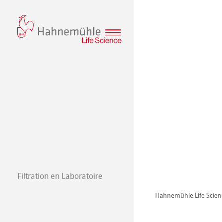
Filtration en Laboratoire
Papiers filtres
Papiers Spéciau
Hahnemühle Life Scien
Qualitative Filt
Filtres en fibres
Filtres en fibres