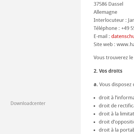
37586 Dassel
Nos succès
Allemagne
Interlocuteur : J
Téléphone : +49 5
E-mail :
datensch
Site web : www.
Vous trouverez le
2. Vos droits
a.
Vous disposez d
droit à l’inform
Downloadcenter
droit de rectif
droit à la limit
droit d’opposit
droit à la port