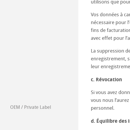
utilisons que pou
Petrol Rafinerie
Animal feed ana
Food
Juice
Vos données à car
nécessaire pour l
Cement Analysi
Seed analysis
Wine
Pharmaceutical
Quality Control
fins de facturati
avec effet pour l’
Edible Oils
Papers for Diagn
Environmental A
La suppression de
Chocolate
Diagnostics
Air entries
enregistrement, si
leur enregistreme
Sugar
Air Emissions
c. Révocation
Beer, malt and 
Water
Si vous avez donn
vous nous l’aurez
Milk and Milk P
Waste Products
OEM / Private Label
personnel.
Meat and Meat 
d. Équilibre des 