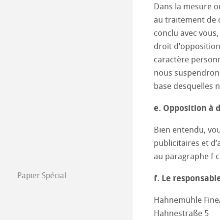
Dans la mesure où
au traitement de c
conclu avec vous,
droit d’oppositio
caractère personn
nous suspendrons 
base desquelles n
e. Opposition à d
Bien entendu, vo
publicitaires et 
au paragraphe f 
Papier Spécial
f. Le responsabl
Nos atouts
Hahnemühle Fin
Notre gamme de
Hahnestraße 5