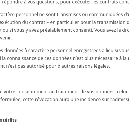
r répondre à vos questions, pour exécuter les contrats conc
s
lysis
actère personnel ne sont transmises ou communiquées d’un
’exécution du contrat – en particulier pour la transmissi
s
s
on ou si vous y avez préalablement consenti. Vous avez le 
avenir.
ostic Use - Teststrips
nalysis
s données à caractère personnel enregistrées a lieu si vo
 la connaissance de ces données n’est plus nécessaire à la 
nt n’est pas autorisé pour d’autres raisons légales.
beer-based beverages
é votre consentement au traitement de vos données, celui-
 formulée, cette révocation aura une incidence sur l’admiss
roducts
Products
intérêts