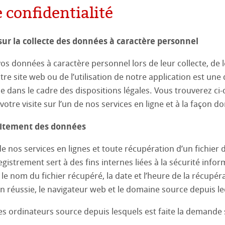
 confidentialité
terpapiere
 de verre – sans liant
traction
bre de quartz
pour les travaux de laboratoire
 de quartz
bres de verre
ane
ne en acétate de cellulose
sur la collecte des données à caractère personnel
gene Filterpapiere
raction en cellulose
e en nitrate de cellulose
os données à caractère personnel lors de leur collecte, de le
notre site web ou de l’utilisation de notre application est 
e en ester mixte de cellulose
en acétate de cellulose
ue dans le cadre des dispositions légales. Vous trouverez c
votre visite sur l’un de nos services en ligne et à la façon don
ne en nylon
en cellulose régénérée
raitement des données
ne en polyéthersulfone
en nylon
de nos services en lignes et toute récupération d’un fichier 
egistrement sert à des fins internes liées à la sécurité inf
ne en PTFE
en polyéthersulfone
 le nom du fichier récupéré, la date et l’heure de la récupér
 du papier filtre pour des applications spéciales
n réussie, le navigateur web et le domaine source depuis le
mique – Membranes
en PTFE
s dépistages diagnostiques
es ordinateurs source depuis lesquels est faite la demande 