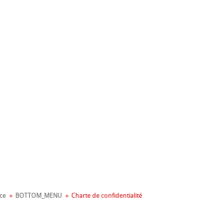
x
ce
BOTTOM_MENU
Charte de confidentialité
erpapiere
 de verre et de quartz
 de verre – avec liant