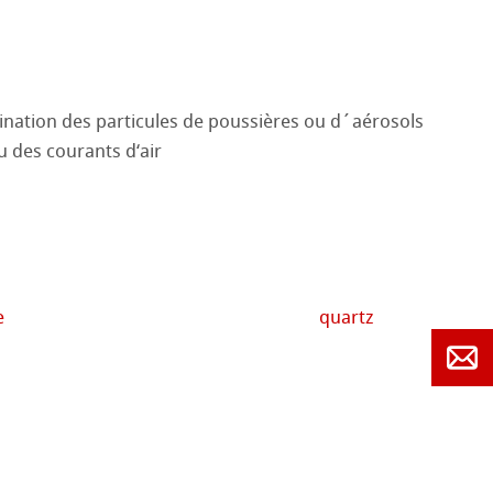
u des courants d‘air
e
quartz