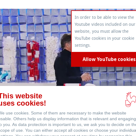
Products
In order to be able to view the
Youtube videos included on our
website, you must allow the
YouTube cookies in your cookie
settings.
Allow YouTube cookies
This website
uses cookies!
We use cookies. Some of them are necessary to make the website
usable. Others help us display information that is relevant and engaging
to you. As data protection is important to us, we ask you to decide on th
scope of use. You can either accept all cookies or choose your individua