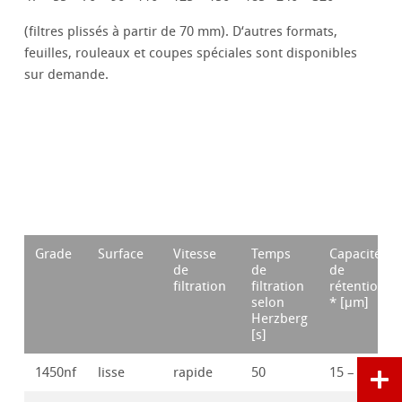
(filtres plissés à partir de 70 mm). D‘autres formats,
feuilles, rouleaux et coupes spéciales sont disponibles
sur demande.
Grade
Surface
Vitesse
Temps
Capacité
de
de
de
filtration
filtration
rétention
selon
* [μm]
Herzberg
[s]
1450nf
lisse
rapide
50
15 – 25