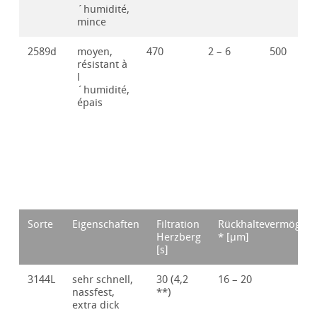
´humidité,
mince
2589d
moyen,
470
2 – 6
500
résistant à
l
´humidité,
épais
Sorte
Eigenschaften
Filtration
Rückhaltevermögen
Herzberg
* [μm]
[s]
3144L
sehr schnell,
30 (4,2
16 – 20
nassfest,
**)
extra dick