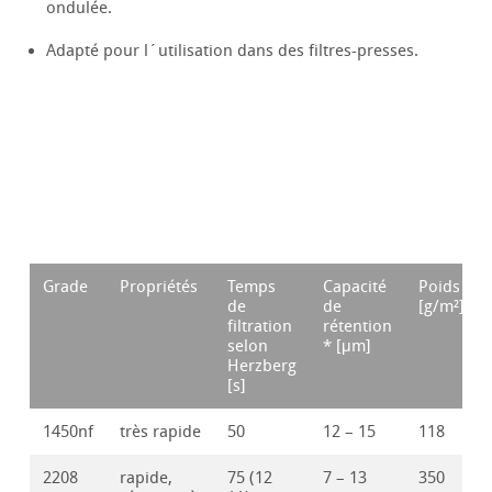
ondulée.
Adapté pour l´utilisation dans des filtres-presses.
Grade
Propriétés
Temps
Capacité
Poids
de
de
[g/m²]
filtration
rétention
selon
* [μm]
Herzberg
[s]
1450nf
très rapide
50
12 – 15
118
2208
rapide,
75 (12
7 – 13
350