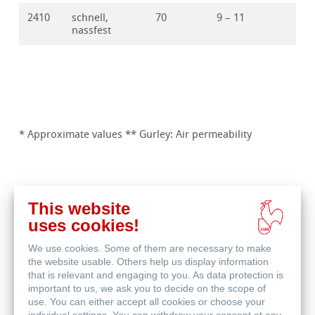
2410
schnell,
70
9 – 11
nassfest
* Approximate values ** Gurley: Air permeability
This website
uses cookies!
Applications
We use cookies. Some of them are necessary to make
the website usable. Others help us display information
that is relevant and engaging to you. As data protection is
Filtration de clarification et purification des huiles
important to us, we ask you to decide on the scope of
use. You can either accept all cookies or choose your
Recyclage des huiles lubrifiantes et des huiles de