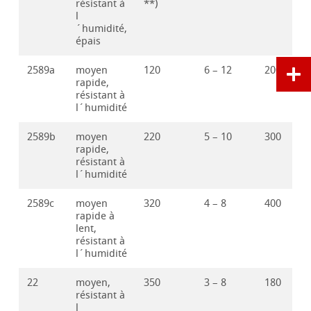
résistant à
**)
l
´humidité,
épais
2589a
moyen
120
6 – 12
200
rapide,
résistant à
l´humidité
2589b
moyen
220
5 – 10
300
rapide,
résistant à
l´humidité
2589c
moyen
320
4 – 8
400
rapide à
lent,
résistant à
l´humidité
22
moyen,
350
3 – 8
180
résistant à
l