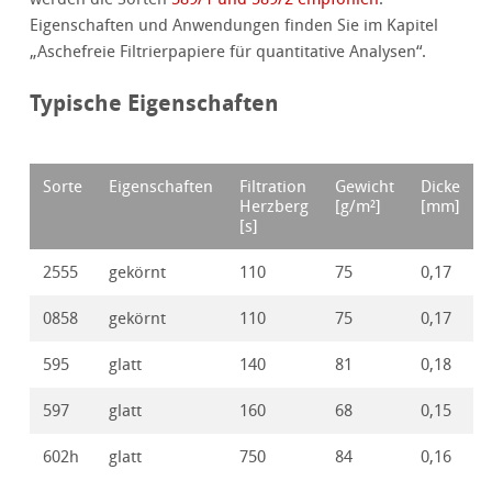
Eigenschaften und Anwendungen finden Sie im Kapitel
„Aschefreie Filtrierpapiere für quantitative Analysen“.
Typische Eigenschaften
Sorte
Eigenschaften
Filtration
Gewicht
Dicke
Herzberg
[g/m²]
[mm]
[s]
2555
gekörnt
110
75
0,17
0858
gekörnt
110
75
0,17
595
glatt
140
81
0,18
597
glatt
160
68
0,15
602h
glatt
750
84
0,16