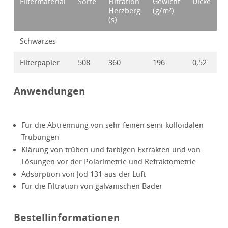
Filtermaterial
Sorte
Filtration
Gewicht
Dicke
Herzberg
(g/m²)
(s)
Schwarzes
Filterpapier
508
360
196
0,52
Anwendungen
Für die Abtrennung von sehr feinen semi-kolloidalen
Trübungen
Klärung von trüben und farbigen Extrakten und von
Lösungen vor der Polarimetrie und Refraktometrie
Adsorption von Jod 131 aus der Luft
Für die Filtration von galvanischen Bäder
Bestellinformationen