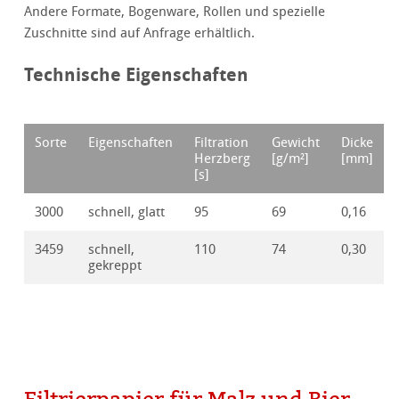
Andere Formate, Bogenware, Rollen und spezielle
Zuschnitte sind auf Anfrage erhältlich.
Technische Eigenschaften
Sorte
Eigenschaften
Filtration
Gewicht
Dicke
Herzberg
[g/m²]
[mm]
[s]
3000
schnell, glatt
95
69
0,16
3459
schnell,
110
74
0,30
gekreppt
Filtrierpapier für Malz und Bier