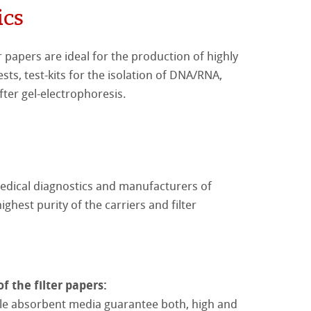
s dépistages diagnostiques
ics
e en ester mixte de cellulose
en acétate de cellulose
urs et papiers test pour imprégnation (Papier de base)
 papers are ideal for the production of highly
ne en nylon
en cellulose régénérée
tests, test-kits for the isolation of DNA/RNA,
s pour la production de boissons
fter gel-electrophoresis.
ne en polyéthersulfone
en nylon
s pour le nettoyage des huiles
ne en PTFE
en polyéthersulfone
r la galvanisation
livestock industry
nalysis
mique – Membranes
en PTFE
medical diagnostics and manufacturers of
s
lysis
ighest purity of the carriers and filter
s
s
ostic Use - Teststrips
nalysis
of the filter papers:
 absorbent media guarantee both, high and