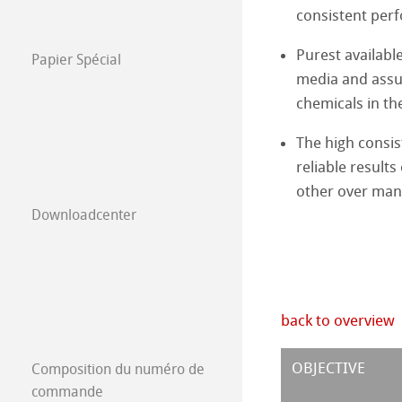
consistent per
Sugar
Air Emissions
Purest availabl
Papier Spécial
Nos atouts
media and assu
Beer, malt and 
Water
chemicals in the
Notre gamme de
Milk and Milk P
Waste Products
The high consis
Nos succès
reliable results
Meat and Meat 
other over man
Downloadcenter
back to overview
OBJECTIVE
Composition du numéro de
commande