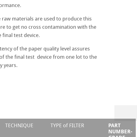
formance.
e raw materials are used to produce this
re to get no cross contamination with the
beer-based beverages
 final test device.
 produits
roducts
tency of the paper quality level assures
 of the final test device from one lot to the
Products
y years.
PART
TECHNIQUE
TYPE of FILTER
NUMBER-