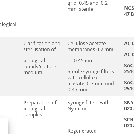
grid, 0.45 and 0.2
NCS
mm, sterile
47 
logical
AC 
Clarification and
Cellulose acetate
sterilisation of
membranes 0.2 mm
AC 
biological
or 0.45 mm
SAC
liquids/culture
251
Sterile syringe filters
medium
with cellulose
SAC
acetate 0.2 mm und
251
0.45 mm
SNY
Preparation of
Syringe filters with
020
biological
Nylon or
samples
SCR
020
Regenerated