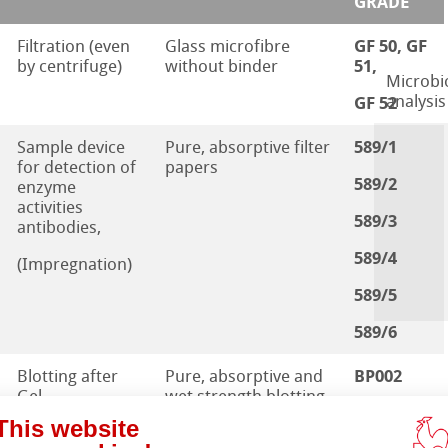
GRADE
GF 50, GF
Filtration (even
Glass microfibre
51,
by centrifuge)
without binder
Microbio
GF 52
analysis
589/1
Sample device
Pure, absorptive filter
for detection of
papers
589/2
enzyme
activities
589/3
antibodies,
589/4
(Impregnation)
589/5
589/6
BP002
Blotting after
Pure, absorptive and
Gel-
wet strength blotting
BP003
Electrophoresis
papers
HPLC
This website