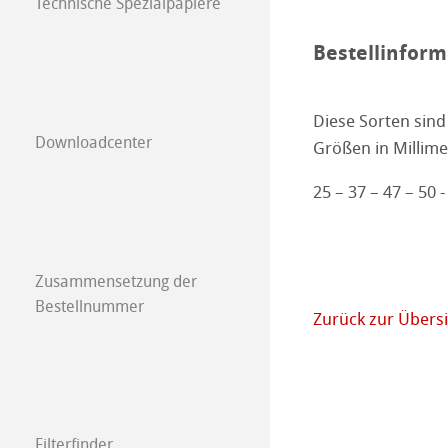
Technische Spezialpapiere
Unsere Stärke
Zucker
Pharmazeutika
Qualitätskontrol
Bestellinform
Unser Produkts
Bier, Malz und 
Papiere für die 
Umweltanalyse
Unsere Produktl
Diese Sorten sind
Downloadcenter
Größen in Millime
Milch und Milch
Diagnostika
Luftverschmutz
25 – 37 – 47 – 50 -
Fleisch und Flei
Abgaskontrolle
Wasser
Zusammensetzung der
Abfallprodukte
Bestellnummer
Zurück zur Übers
Filterfinder