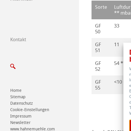
Sorte
Luftdur
** mbar
GF
33
50
Kontakt
Messen LifeScie
GF
11
51
GF
54 **
52
GF
<10
55
Home
Sitemap
Datenschutz
Cookie-Einstellungen
Impressum
Newsletter
www.hahnemuehle.com