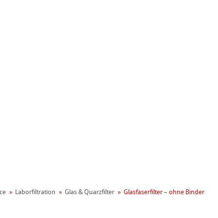
gement
ce
Laborfiltration
Glas & Quarzfilter
Glasfaserfilter – ohne Binder
erpapiere
er
 mit Binder