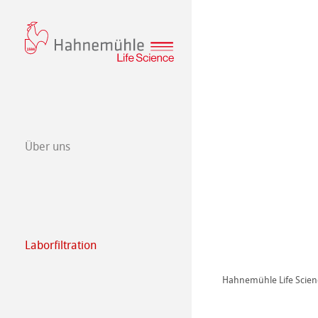
Über uns
Qualitätsmana
Laborfiltration
Filterpapier
Spezialpapiere
Hahnemühle Life Scien
Qualitative Filt
Glas & Quarzfilt
Glasfaserfilter –