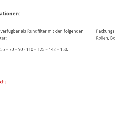
le
ationen:
pektrum
Biermischgetränke
Diagnostik-Teststreifen
eistungen
 verfügbar als Rundfilter mit den folgenden
Packungsg
ter:
Rollen, B
produkte
ung
 55 – 70 – 90 - 110 – 125 – 142 – 150.
schprodukte
icht