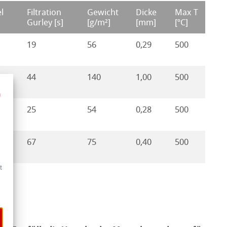
l
Filtration
Gewicht
Dicke
Max T
Gurley [s]
[g/m²]
[mm]
[ºC]
19
56
0,29
500
44
140
1,00
500
25
54
0,28
500
67
75
0,40
500
t