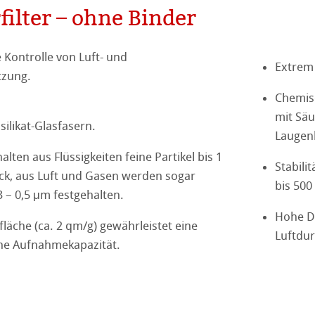
terpapiere
– ohne Binder
en
filter – ohne Binder
 Filterpapieren
r allgemeine Laborarbeiten
 Kontrolle von Luft- und
Extrem 
gnostische Nachweise
zung.
gene Filterpapiere
lter
Chemisc
Reagenzpapiere zur Imprägnierung (Rohpapiere)
mit Säu
ster
ilikat-Glasfasern.
le
Laugen
zur Herstellung von Getränken
llulose
halten aus Flüssigkeiten feine Partikel bis 1
Stabili
l
nd Tierzucht
Düngeranalyse
k, aus Luft und Gasen werden sogar
zur Reinigung von Ölen
bis 500 
n / PES Membranen
3 – 0,5 μm festgehalten.
e
für die Galvanotechnik
Hohe D
lfon)
läche (ca. 2 qm/g) gewährleistet eine
Luftdur
 Filtration mit Membranen
he Aufnahmekapazität.
tibilität
ie
e - Aufreinigung und Identifizierung
tibilität
agnostik
piere