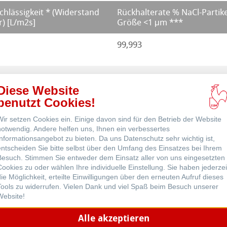
chlässigkeit * (Widerstand
Rückhalterate % NaCl-Partike
) [L/m2s]
Größe <1 μm ***
99,993
nce
99,993
Diese Website
benutzt Cookies!
99,995
Wir setzen Cookies ein. Einige davon sind für den Betrieb der Website
notwendig. Andere helfen uns, Ihnen ein verbessertes
Informationsangebot zu bieten. Da uns Datenschutz sehr wichtig ist,
99,999
entscheiden Sie bitte selbst über den Umfang des Einsatzes bei Ihrem
Besuch. Stimmen Sie entweder dem Einsatz aller von uns eingesetzten
Cookies zu oder wählen Ihre individuelle Einstellung. Sie haben jederzei
die Möglichkeit, erteilte Einwilligungen über den erneuten Aufruf dieses
Tools zu widerrufen. Vielen Dank und viel Spaß beim Besuch unserer
Website!
Alle akzeptieren