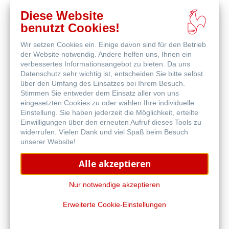
keine photochemische Aktivität
Diese Website
keine radioaktive Strahlung
benutzt Cookies!
weich und geschmeidig, als Schutz oder Dämpfung
hoch reißfest und hohe Bruchlast
Wir setzen Cookies ein. Einige davon sind für den Betrieb
saugfähig
der Website notwendig. Andere helfen uns, Ihnen ein
verbessertes Informationsangebot zu bieten. Da uns
hoch nassfest
Datenschutz sehr wichtig ist, entscheiden Sie bitte selbst
hohes Volumen zum Aufnehmen von Flüssigkeiten
über den Umfang des Einsatzes bei Ihrem Besuch.
verschiedene Weißgrade oder Einfärbungen nach
Stimmen Sie entweder dem Einsatz aller von uns
Kundenwunsch
eingesetzten Cookies zu oder wählen Ihre individuelle
Einstellung. Sie haben jederzeit die Möglichkeit, erteilte
hitzestabil bis 240 Grad für limitierte Zeitdauer
Einwilligungen über den erneuten Aufruf dieses Tools zu
gemäß BgVV, Empfehlung XXXVI für den Kontakt mit
widerrufen. Vielen Dank und viel Spaß beim Besuch
Lebensmitteln
unserer Website!
sowie nach Vorgaben der FDA, 21 CFR Ch. 1 (Ausg.
Alle akzeptieren
1.4.2004), § 176.170
plus
: Entwicklung in enger Zusammenarbeit mit dem
Nur notwendige akzeptieren
Kunden!
Erweiterte Cookie-Einstellungen
Haben Sie Fragen oder Ideen? Gerne gehen wir