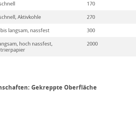
ie
e - Aufreinigung und Identifizierung
schnell
170
agnostik
piere
schnell, Aktivkohle
270
 bis langsam, nassfest
300
le
langsam, hoch nassfest,
2000
Biermischgetränke
Diagnostik-Teststreifen
ltrierpapier
produkte
ung
schprodukte
nschaften: Gekreppte Oberfläche
pektrum