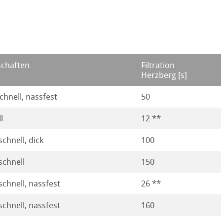
gnostische Nachweise
n / PES Membranen
Reagenzpapiere zur Imprägnierung (Rohpapiere)
lfon)
zur Herstellung von Getränken
schaften
Filtration
tibilität
Herzberg [s]
zur Reinigung von Ölen
tibilität
chnell, nassfest
50
für die Galvanotechnik
l
12 **
le
schnell, dick
100
l
nd Tierzucht
Düngeranalyse
schnell
150
e
schnell, nassfest
26 **
 Filtration mit Membranen
schnell, nassfest
160