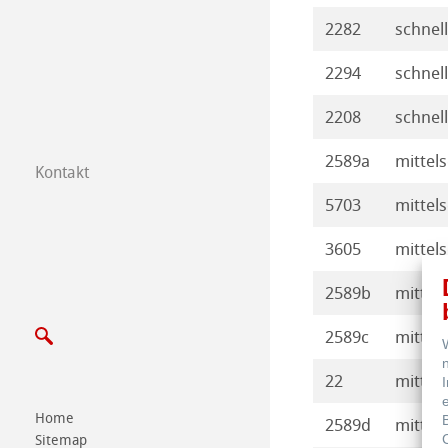
2282
schnell
2294
schnell
2208
schnell
2589a
mittels
Kontakt
Messen LifeScie
5703
mittels
3605
mittels
2589b
mittels
2589c
mittel 
22
mittel
Home
2589d
mittel 
Sitemap