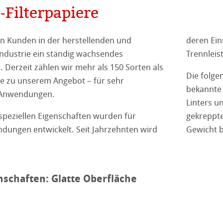
-Filterpapiere
en Kunden in der herstellenden und
deren Ein
ndustrie ein ständig wachsendes
Trennleis
 Derzeit zählen wir mehr als 150 Sorten als
Die folge
re zu unserem Angebot – für sehr
bekannte 
erpapiere
er
 mit Binder
e Anwendungen.
Linters u
terpapiere
– ohne Binder
en
speziellen Eigenschaften wurden für
gekreppte
dungen entwickelt. Seit Jahrzehnten wird
Gewicht b
r allgemeine Laborarbeiten
gene Filterpapiere
lter
nschaften: Glatte Oberfläche
ster
 Filterpapieren
llulose