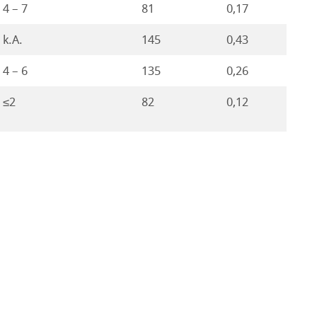
4 – 7
81
0,17
k.A.
145
0,43
4 – 6
135
0,26
≤2
82
0,12