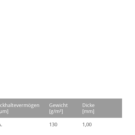
ckhaltevermögen
Gewicht
Dicke
[μm]
[g/m²]
[mm]
A.
130
1,00