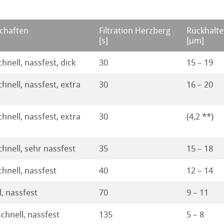
eistungen
chaften
Filtration Herzberg
Rückhalt
[s]
[μm]
chnell, nassfest, dick
30
15 – 19
chnell, nassfest, extra
30
16 – 20
chnell, nassfest, extra
30
(4,2 **)
chnell, sehr nassfest
35
15 – 18
chnell, nassfest
40
12 – 14
l, nassfest
70
9 – 11
schnell, nassfest
135
5 – 8