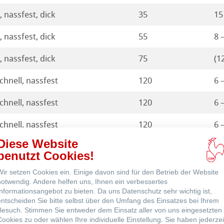
, nassfest, dick
35
15
, nassfest, dick
55
8 
, nassfest, dick
75
(1
chnell, nassfest
120
6 
nce
chnell, nassfest
120
6 
chnell, nassfest
120
6 
Diese Website
chnell, nassfest
220
5 
benutzt Cookies!
bis langsam, nassfest
320
4 
Wir setzen Cookies ein. Einige davon sind für den Betrieb der Website
notwendig. Andere helfen uns, Ihnen ein verbessertes
 bis langsam, nassfest, dünn
350
3 
Informationsangebot zu bieten. Da uns Datenschutz sehr wichtig ist,
entscheiden Sie bitte selbst über den Umfang des Einsatzes bei Ihrem
Besuch. Stimmen Sie entweder dem Einsatz aller von uns eingesetzten
bis langsam, nassfest, dick
470
2 
Cookies zu oder wählen Ihre individuelle Einstellung. Sie haben jederzei