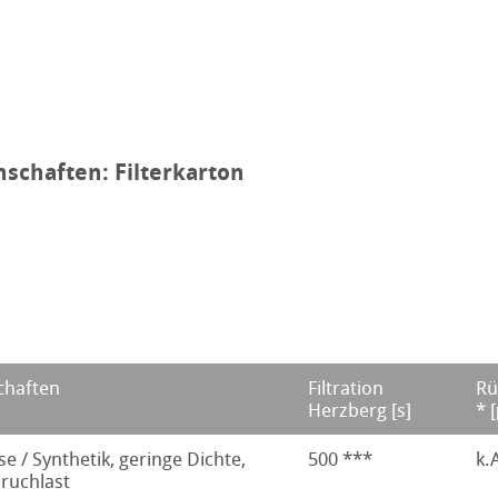
nschaften: Filterkarton
chaften
Filtration
Rü
Herzberg [s]
* 
se / Synthetik, geringe Dichte,
500 ***
k.
ruchlast