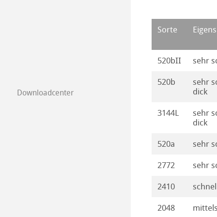
Unsere Produktl
Sorte
Eigens
520bII
sehr s
520b
sehr s
dick
Downloadcenter
3144L
sehr s
dick
520a
sehr s
2772
sehr s
2410
schnel
2048
mittel