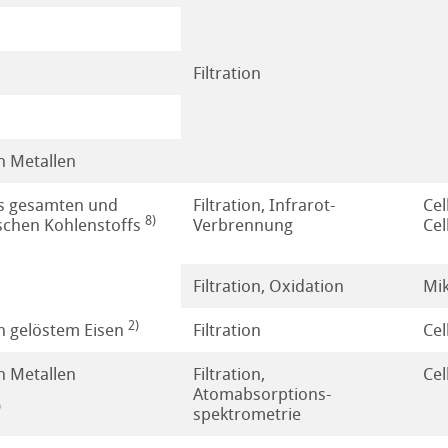
le
l
nd Tierzucht
Düngeranalyse
Filtration
e
 Filtration mit Membranen
 Metallen
s gesamten und
Filtration, Infrarot-
Cel
ie
e - Aufreinigung und Identifizierung
8)
schen Kohlenstoffs
Verbrennung
Cel
agnostik
piere
Filtration, Oxidation
Mik
le
2)
 gelöstem Eisen
Filtration
Cel
Biermischgetränke
Diagnostik-Teststreifen
 Metallen
Filtration,
Cel
Atomabsorptions-
)
produkte
ung
spektrometrie