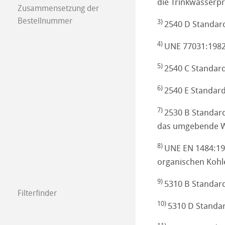
die Trinkwasserpr
Zusammensetzung der
Bestellnummer
3)
2540 D Standar
4)
UNE 77031:1982 
5)
2540 C Standard
6)
2540 E Standard
7)
2530 B Standard
das umgebende W
8)
UNE EN 1484:19
organischen Kohl
9)
5310 B Standa
Filterfinder
10)
5310 D Standa