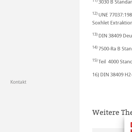
11)
3030 B Standar
12)
UNE 77037:1983
Soxhlet Extrakti
13)
DIN 38409 Deu
14)
7500-Ra B Sta
15)
Teil 4000 Sta
16) DIN 38409 H2-
Kontakt
Messen LifeScie
Weitere T