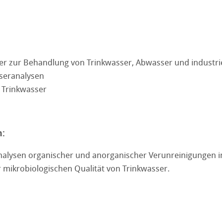
er zur Behandlung von Trinkwasser, Abwasser und industri
seranalysen
 Trinkwasser
n:
erpapiere
er
 mit Binder
nalysen organischer und anorganischer Verunreinigungen 
terpapiere
– ohne Binder
en
mikrobiologischen Qualität von Trinkwasser.
r allgemeine Laborarbeiten
gene Filterpapiere
lter