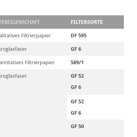
FILTERSORTE
LTEREIGENSCHAFT
DF 595
litatives Filtrierpapier
GF 6
roglasfaser
589/1
ntitatives Filtrierpapier
GF 52
roglasfaser
GF 6
GF 52
GF 6
GF 50