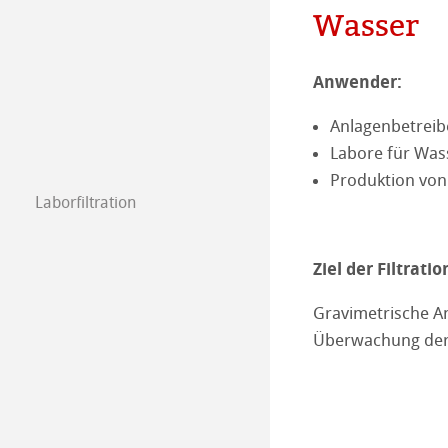
Wasser
Anwender:
Anlagenbetreib
Labore für Was
Produktion von
Laborfiltration
Filterpapier
Spezialpapiere
Ziel der Filtratio
Qualitative Filt
Glas & Quarzfilt
Glasfaserfilter –
Gravimetrische A
Quantitative Fil
Glasfaserfilter 
Hülsen
Quarzfaserhüls
Überwachung der 
Filterpapiere fü
Quarzfaserfilter
Glasfaserhülsen
Membranfilter
Celluloseacatat
Anwendungsbezo
Cellulosehülsen
Cellulosenitrat
Spritzenvorsatzfi