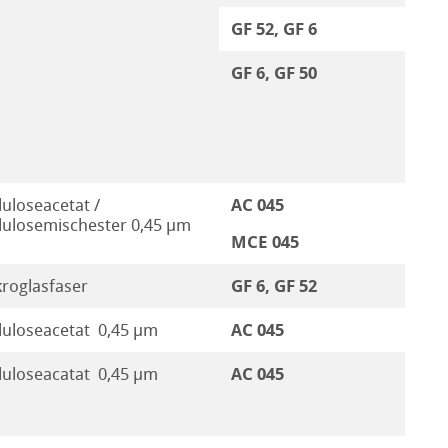
GF 52, GF 6
GF 6, GF 50
AC 045
luloseacetat /
lulosemischester 0,45 µm
MCE 045
GF 6, GF 52
roglasfaser
AC 045
luloseacetat 0,45 µm
AC 045
luloseacatat 0,45 µm