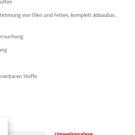
toffen
stimmung von Ölen und Fetten, komplett abbaubar,
tersuchung
ung
trierbaren Stoffe
Umweltanalyse