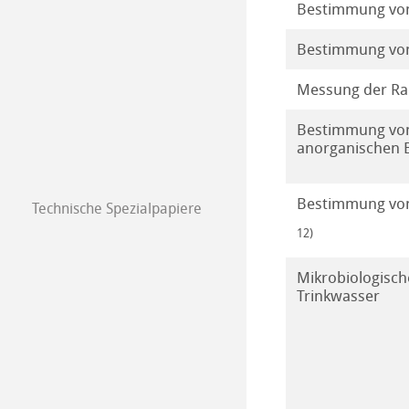
Bestimmung von
Fleisch und Flei
Abgaskontrolle
Bestimmung von
Wasser
Messung der Rad
Abfallprodukte
Bestimmung von
anorganischen 
Bestimmung von
Technische Spezialpapiere
Unsere Stärke
12)
Unser Produkts
Mikrobiologisch
Trinkwasser
Unsere Produktl