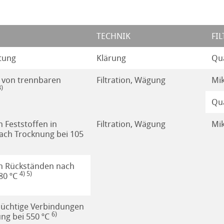
ster
TECHNIK
FI
llulose
 Filterpapieren
tung
Klärung
Qua
n / PES Membranen
 von trennbaren
Filtration, Wägung
Mik
gnostische Nachweise
lfon)
)
Qua
Reagenzpapiere zur Imprägnierung (Rohpapiere)
tibilität
Feststoffen in
Filtration, Wägung
Mik
zur Herstellung von Getränken
ach Trocknung bei 105
tibilität
zur Reinigung von Ölen
 Rückständen nach
4) 5)
80 ºC
für die Galvanotechnik
flüchtige Verbindungen
6)
ng bei 550 ºC