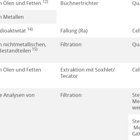
12)
 Ölen und Fetten
Büchnertrichter
Qua
schprodukte
 Metallen
14)
ioaktivität
Fällung (Ra)
Cel
 nichtmetallischen,
Filtration
Qua
15)
Bestandteilen
 Ölen und Fetten
Extraktion mit Soxhlet/
Cel
Tecator
pektrum
e Analysen von
Filtration
Ste
Mem
eistungen
wei
Ste
Me
Git