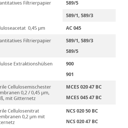
589/5
ntitatives Filtrierpapier
589/1, 589/3
AC 045
luloseacetat 0,45 µm
589/1, 589/3
ntitatives Filtrierpapier
589/5
900
lulose Extraktionshülsen
901
MCES 020 47 BC
rile Cellulosemischester
branen 0,2 / 0,45 µm,
MCES 045 47 BC
ß, mit Gitternetz
NCS 020 50 BC
rile Cellulosenitrat
mbranen 0,2 µm mit
NCS 020 47 BC
ternetz