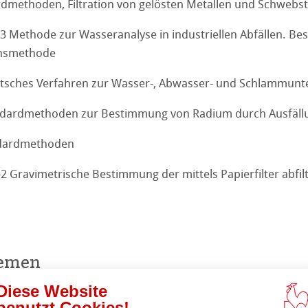
dmethoden, Filtration von gelösten Metallen und Schwebs
 Methode zur Wasseranalyse in industriellen Abfällen. Be
onsmethode
tsches Verfahren zur Wasser-, Abwasser- und Schlammun
ndardmethoden zur Bestimmung von Radium durch Ausfäll
ndardmethoden
2 Gravimetrische Bestimmung der mittels Papierfilter abfil
nce
hemen
Diese Website
benutzt Cookies!
Laborfiltration