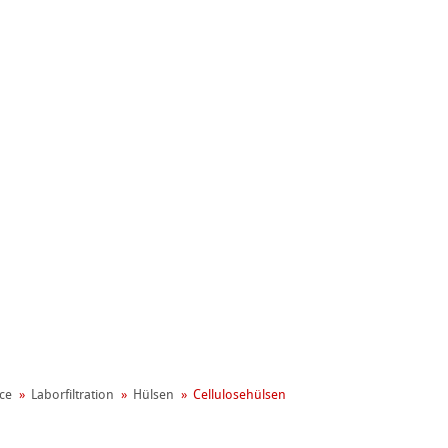
gement
ce
Laborfiltration
Hülsen
Cellulosehülsen