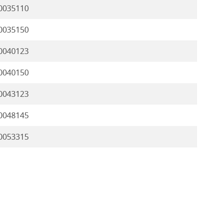
0035110
0035150
0040123
0040150
0043123
0048145
0053315