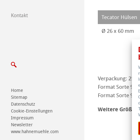
Kontakt
Tecator Hülsen
Messen LifeScie
Ø 26 x 60 mm
Verpackung: 25 S
Format Sorte 900
Home
Format Sorte 90
Sitemap
Datenschutz
Weitere Größen a
Cookie-Einstellungen
Impressum
Newsletter
www.hahnemuehle.com