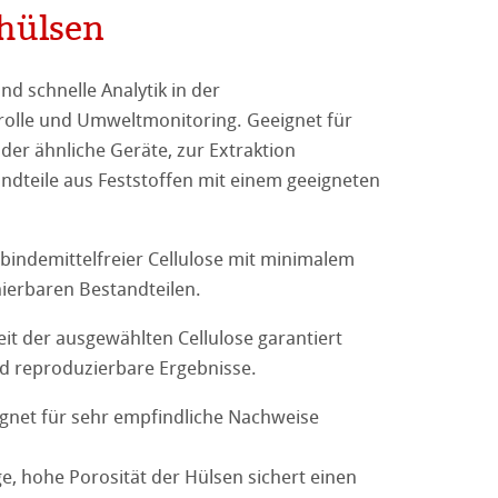
ehülsen
nd schnelle Analytik in der
rolle und Umweltmonitoring. Geeignet für
oder ähnliche Geräte, zur Extraktion
erpapiere
er
 mit Binder
ndteile aus Feststoffen mit einem geeigneten
terpapiere
– ohne Binder
en
 bindemittelfreier Cellulose mit minimalem
hierbaren Bestandteilen.
r allgemeine Laborarbeiten
it der ausgewählten Cellulose garantiert
gene Filterpapiere
lter
nd reproduzierbare Ergebnisse.
ster
gnet für sehr empfindliche Nachweise
 Filterpapieren
llulose
e, hohe Porosität der Hülsen sichert einen
gnostische Nachweise