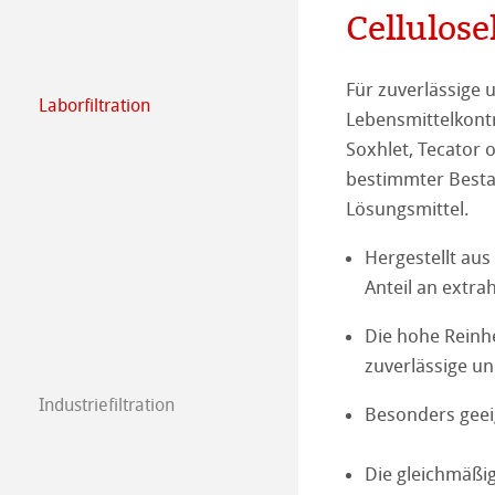
Cellulos
Für zuverlässige u
Laborfiltration
Lebensmittelkont
Filterpapier
Spezialpapiere
Soxhlet, Tecator 
Qualitative Filt
Glas & Quarzfilt
Glasfaserfilter –
bestimmter Besta
Lösungsmittel.
Quantitative Fil
Glasfaserfilter 
Hülsen
Quarzfaserhüls
Hergestellt aus
Anteil an extra
Filterpapiere fü
Quarzfaserfilter
Glasfaserhülsen
Membranfilter
Celluloseacatat
Die hohe Reinhe
Anwendungsbezo
Cellulosehülsen
Cellulosenitrat
Spritzenvorsatzfi
zuverlässige u
Cellulosemische
Celluloseacetat
Industriefiltration
Besonders geei
Empfehlungen zu
Nylon
Regenerierte Ce
Die gleichmäßig
Papiere für dia