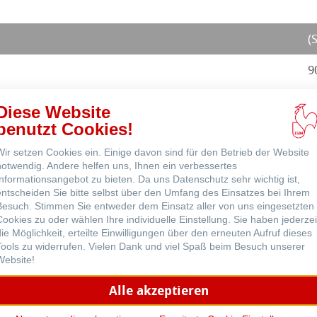
(
nce
9
Diese Website
benutzt Cookies!
Wir setzen Cookies ein. Einige davon sind für den Betrieb der Website
notwendig. Andere helfen uns, Ihnen ein verbessertes
tück pro Packung
Informationsangebot zu bieten. Da uns Datenschutz sehr wichtig ist,
entscheiden Sie bitte selbst über den Umfang des Einsatzes bei Ihrem
: Innendurchmesser x Höhe
Besuch. Stimmen Sie entweder dem Einsatz aller von uns eingesetzten
1: Außendurchmesser x Höhe
Cookies zu oder wählen Ihre individuelle Einstellung. Sie haben jederzei
die Möglichkeit, erteilte Einwilligungen über den erneuten Aufruf dieses
uf Anfrage erhältlich.
Tools zu widerrufen. Vielen Dank und viel Spaß beim Besuch unserer
Website!
Alle akzeptieren