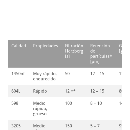
Calidad
Propiedades
Filtración
Retención
Gram
Herzberg
de
[g/m²
[s]
partículas*
[μm]
1450nf
Muy rápido,
50
12 – 15
118
endurecido
604L
Rápido
12 **
12 – 15
80
598
Medio
100
8 – 10
140
rápido,
grueso
3205
Medio
150
5 – 7
95