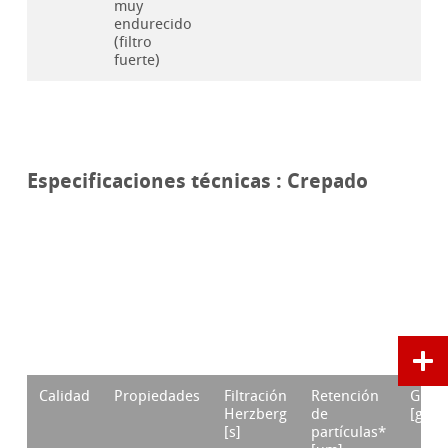
muy
endurecido
(filtro
fuerte)
Especificaciones técnicas : Crepado
Calidad
Propiedades
Filtración
Retención
Gram
Herzberg
de
[g/m²
[s]
partículas*