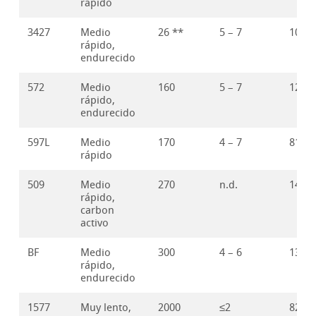
rápido
3427
Medio
26 **
5 – 7
100
rápido,
endurecido
572
Medio
160
5 – 7
125
rápido,
endurecido
597L
Medio
170
4 – 7
81
rápido
509
Medio
270
n.d.
145
rápido,
carbon
activo
BF
Medio
300
4 – 6
135
rápido,
endurecido
1577
Muy lento,
2000
≤2
82