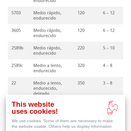
endurecido
5703
Medio rápido,
120
6 – 12
endurecido
3605
Medio rápido,
120
6 – 12
endurecido
2589b
Medio rápido,
220
5 – 10
endurecido
2589c
Medio a lento,
320
4 – 8
endurecido
22
Medio a lento,
350
3 – 8
endurecido,
delgado
This website
2589d
Medio a lento,
470
2 – 6
uses cookies!
endurecido,
grueso
We use cookies. Some of them are necessary to make
the website usable. Others help us display information
2589e
Lento,
470
2 – 6