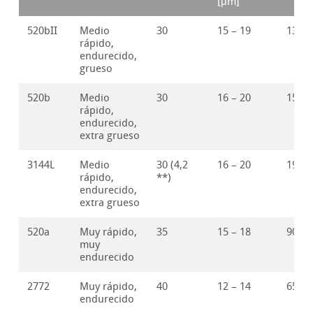
[μm]
520bII
Medio
30
15 – 19
135
rápido,
endurecido,
grueso
520b
Medio
30
16 – 20
155
rápido,
endurecido,
extra grueso
3144L
Medio
30 (4,2
16 – 20
190
rápido,
**)
endurecido,
extra grueso
520a
Muy rápido,
35
15 – 18
90
muy
endurecido
2772
Muy rápido,
40
12 – 14
65
endurecido