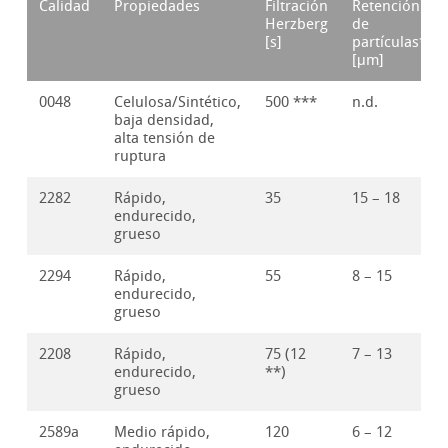
Calidad
Propiedades
Filtración
Retención
Herzberg
de
[s]
partículas*
[μm]
0048
Celulosa/Sintético,
500 ***
n.d.
baja densidad,
alta tensión de
ruptura
2282
Rápido,
35
15 – 18
endurecido,
grueso
2294
Rápido,
55
8 – 15
endurecido,
grueso
2208
Rápido,
75 (12
7 – 13
endurecido,
**)
grueso
2589a
Medio rápido,
120
6 – 12