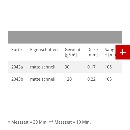
Sorte
Eigenschaften
Gewicht
Dicke
Saughöhe
[g/m²]
[mm]
* [mm]
2043a
mittelschnell
90
0,17
105
2043b
mittelschnell
120
0,22
105
* Messzeit = 30 Min. ** Messzeit = 10 Min.